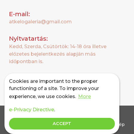
E-mail:
atkelogaleria@gmail.com
Nyitvatartás:
Kedd, Szerda, Csütörtök: 14-18 óra illetve
előzetes bejelentkezés alapján más
időpontban is.
Cookies are important to the proper
functioning of a site. To improve your
experience, we use cookies.
More
e-Privacy Directive
.
Copyright © Átkelő Galéria. 2026 Minden jog
ACCEPT
fenntartva! • A honlapon található összes szöveg, kép
és videó a Átkelő Galéria tulajdonát képezi. Azok