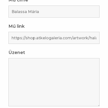
Mű címe
Mű link
Üzenet