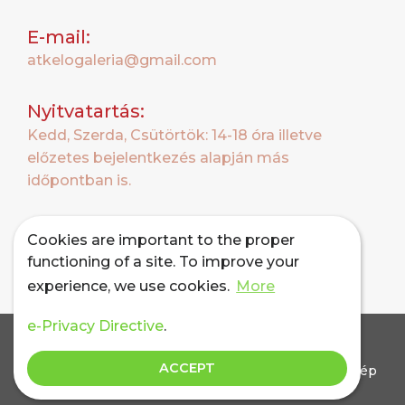
E-mail:
atkelogaleria@gmail.com
Nyitvatartás:
Kedd, Szerda, Csütörtök: 14-18 óra illetve
előzetes bejelentkezés alapján más
időpontban is.
Cookies are important to the proper
functioning of a site. To improve your
experience, we use cookies.
More
e-Privacy Directive
.
Copyright © Átkelő Galéria. 2026 Minden jog
ACCEPT
fenntartva! • A honlapon található összes szöveg, kép
és videó a Átkelő Galéria tulajdonát képezi. Azok